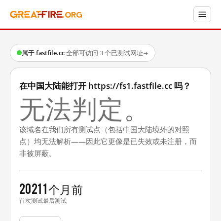
属于 fastfile.cc
·
全部可访问
·
3 个已测试网址
→
在中国大陆能打开 https://fs1.fastfile.cc 吗？
无法判定。
该域名在我们所有测试点（包括中国大陆境外的对照
点）均无法解析——因此它更像是已失效或未注册，而
非被屏蔽。
2021
1 个月前
首次测试
最后测试