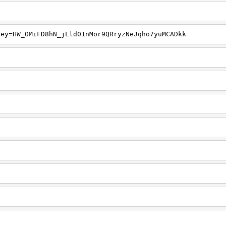
key=HW_OMiFD8hN_jLld01nMor9QRryzNeJqho7yuMCADkk