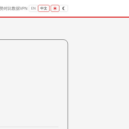
势
对比
数据
VPN
EN
中文