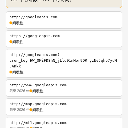
http://googleapis.com
间歇性
https://googleapis.com
间歇性
http://googleapis.com?
cron_key=HW_OMiFD8hN_jLld01nMor9QRryzNeJqho7yuM
CADkk
间歇性
http://www.googleapis.com
截至 2026 年
间歇性
http://map.googleapis.com
截至 2026 年
间歇性
http://mt1.googleapis.com