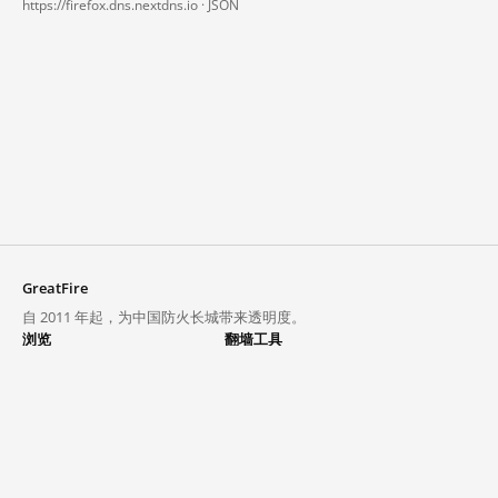
https://firefox.dns.nextdns.io ·
JSON
GreatFire
自 2011 年起，为中国防火长城带来透明度。
浏览
翻墙工具
封锁列表
VPN 与代理
探索
翻墙中心
趋势
GreatFireVPN
热门网站在中国大陆的访问状况
数据与 API
常见问题