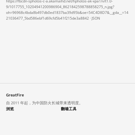
https://fbcdn-sphotos-c-a.akamaihd.net/hphotos-ak-xpa1/v/t1.0-
9/1017755_10204941200986904_8621842598788858275_n.jpg?
oh=96968c4bda8b497db0ed1837ba39d95b&oe=54C4D8D7&__gda__=14
21036477_5bd586ebf1d69cfd5b41f215de3a8842 ·
JSON
GreatFire
自 2011 年起，为中国防火长城带来透明度。
浏览
翻墙工具
封锁列表
VPN 与代理
探索
翻墙中心
趋势
GreatFireVPN
热门网站在中国大陆的访问状况