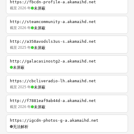
https://fbcdn-profile-a.akamaihd.net
截至 2026 年
未屏蔽
http://steamcommunity-a.akamaihd.net
截至 2026 年
未屏蔽
http://a358avodsls3us-s.akamaihd.net
截至 2025 年
未屏蔽
http://galacasinostg2-a.akamaihd.net
未屏蔽
https://cbcliveradio-lh.akamaihd.net
截至 2025 年
未屏蔽
http://f7881eaf9ab44d-a.akamaihd.net
截至 2026 年
未屏蔽
https://igcdn-photos-g-a.akamaihd.net
无法解析