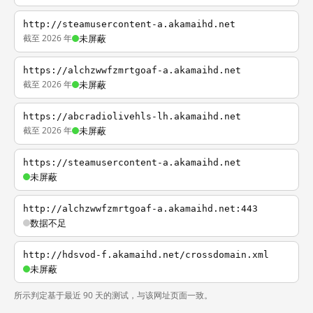
http://steamusercontent-a.akamaihd.net
截至 2026 年
未屏蔽
https://alchzwwfzmrtgoaf-a.akamaihd.net
截至 2026 年
未屏蔽
https://abcradiolivehls-lh.akamaihd.net
截至 2026 年
未屏蔽
https://steamusercontent-a.akamaihd.net
未屏蔽
http://alchzwwfzmrtgoaf-a.akamaihd.net:443
数据不足
http://hdsvod-f.akamaihd.net/crossdomain.xml
未屏蔽
所示判定基于最近 90 天的测试，与该网址页面一致。