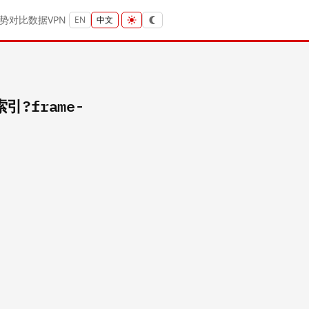
势
对比
数据
VPN
EN
中文
索引?frame-