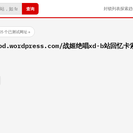
查询
封锁列表
探索
趋
505 个已测试网址
→
food.wordpress.com/战姬绝唱xd-b站回忆卡