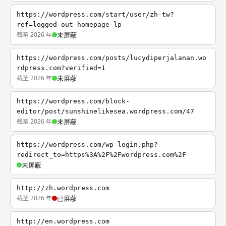
https://wordpress.com/start/user/zh-tw?
ref=logged-out-homepage-lp
截至 2026 年
未屏蔽
https://wordpress.com/posts/lucydiperjalanan.wo
rdpress.com?verified=1
截至 2026 年
未屏蔽
https://wordpress.com/block-
editor/post/sunshinelikesea.wordpress.com/47
截至 2026 年
未屏蔽
https://wordpress.com/wp-login.php?
redirect_to=https%3A%2F%2Fwordpress.com%2F
未屏蔽
http://zh.wordpress.com
截至 2026 年
已屏蔽
http://en.wordpress.com