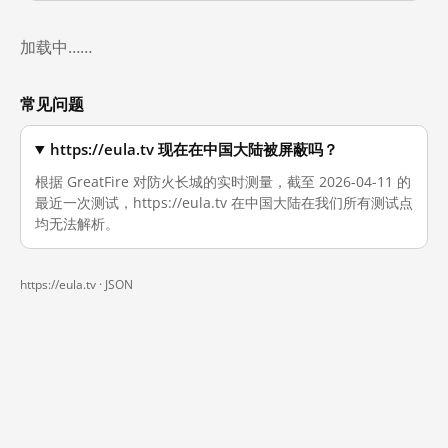
加载中……
常见问题
https://eula.tv 现在在中国大陆被屏蔽吗？
根据 GreatFire 对防火长城的实时测量，截至 2026-04-11 的
最近一次测试，https://eula.tv 在中国大陆在我们所有测试点
均无法解析。
https://eula.tv ·
JSON