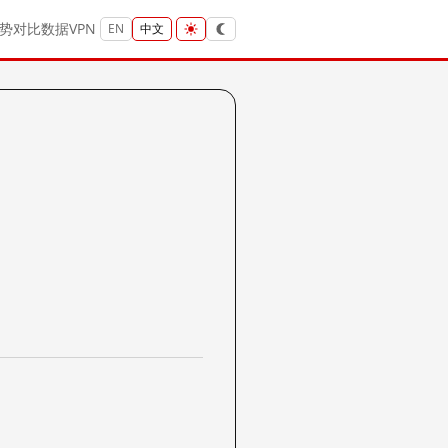
势
对比
数据
VPN
EN
中文