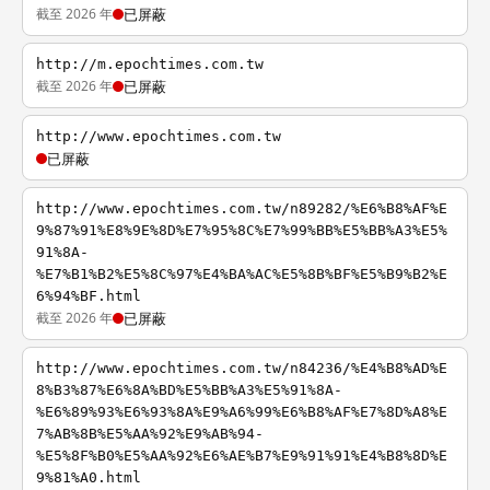
截至 2026 年
已屏蔽
http://m.epochtimes.com.tw
截至 2026 年
已屏蔽
http://www.epochtimes.com.tw
已屏蔽
http://www.epochtimes.com.tw/n89282/%E6%B8%AF%E
9%87%91%E8%9E%8D%E7%95%8C%E7%99%BB%E5%BB%A3%E5%
91%8A-
%E7%B1%B2%E5%8C%97%E4%BA%AC%E5%8B%BF%E5%B9%B2%E
6%94%BF.html
截至 2026 年
已屏蔽
http://www.epochtimes.com.tw/n84236/%E4%B8%AD%E
8%B3%87%E6%8A%BD%E5%BB%A3%E5%91%8A-
%E6%89%93%E6%93%8A%E9%A6%99%E6%B8%AF%E7%8D%A8%E
7%AB%8B%E5%AA%92%E9%AB%94-
%E5%8F%B0%E5%AA%92%E6%AE%B7%E9%91%91%E4%B8%8D%E
9%81%A0.html