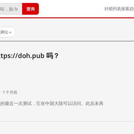
查询
封锁列表
探索
趋
试网址
→
s://doh.pub 吗？
。
 · 7 个月前
 个月前）的最近一次测试，它在中国大陆可以访问。此后未再