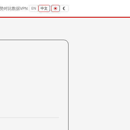
势
对比
数据
VPN
EN
中文