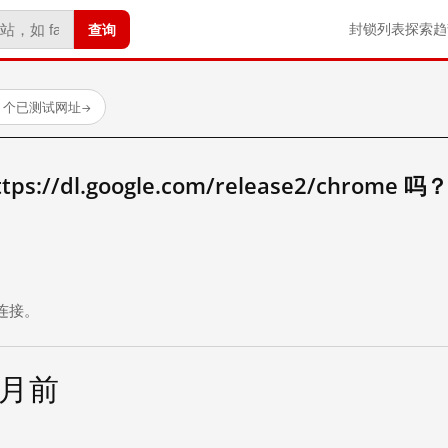
查询
封锁列表
探索
趋
23 个已测试网址
→
//dl.google.com/release2/chrome 吗？
。
连接。
个月前