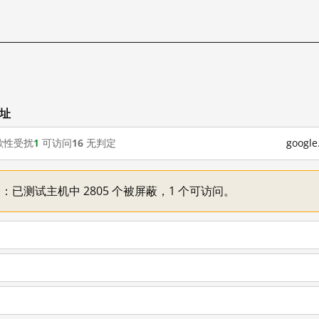
网址
歇性受扰
1
可访问
16
无判定
goog
不一：已测试主机中 2805 个被屏蔽，1 个可访问。