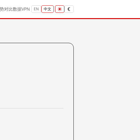
势
对比
数据
VPN
EN
中文