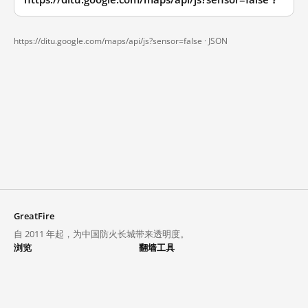
https://ditu.google.com/maps/api/js?sensor=false ·
JSON
GreatFire
自 2011 年起，为中国防火长城带来透明度。
浏览
翻墙工具
封锁列表
VPN 与代理
探索
翻墙中心
趋势
GreatFireVPN
热门网站在中国大陆的访问状况