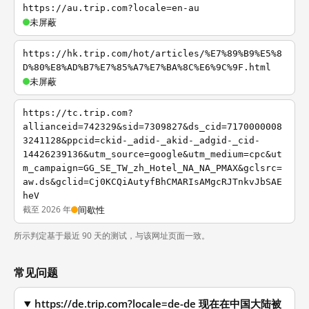
https://au.trip.com?locale=en-au
未屏蔽
https://hk.trip.com/hot/articles/%E7%89%B9%E5%8
D%80%E8%AD%B7%E7%85%A7%E7%BA%8C%E6%9C%9F.html
未屏蔽
https://tc.trip.com?
allianceid=742329&sid=7309827&ds_cid=7170000008
3241128&ppcid=ckid-_adid-_akid-_adgid-_cid-
14426239136&utm_source=google&utm_medium=cpc&ut
m_campaign=GG_SE_TW_zh_Hotel_NA_NA_PMAX&gclsrc=
aw.ds&gclid=Cj0KCQiAutyfBhCMARIsAMgcRJTnkvJbSAE
heV
截至 2026 年
间歇性
所示判定基于最近 90 天的测试，与该网址页面一致。
常见问题
https://de.trip.com?locale=de-de 现在在中国大陆被