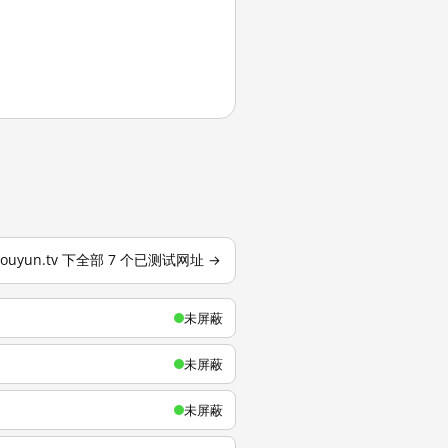
ndouyun.tv 下全部 7 个已测试网址 →
未屏蔽
未屏蔽
未屏蔽