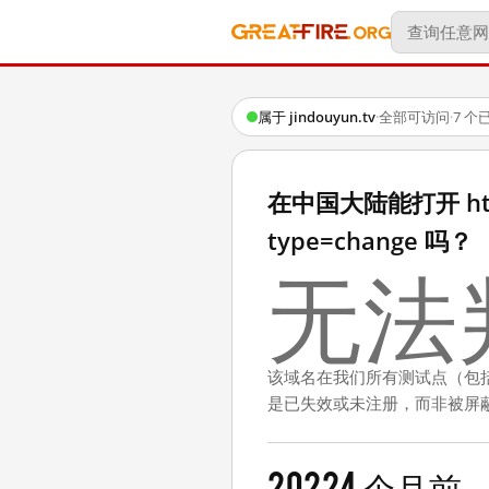
属于 jindouyun.tv
·
全部可访问
·
7 个
在中国大陆能打开 https:
type=change 吗？
无法
该域名在我们所有测试点（包
是已失效或未注册，而非被屏
2022
4 个月前