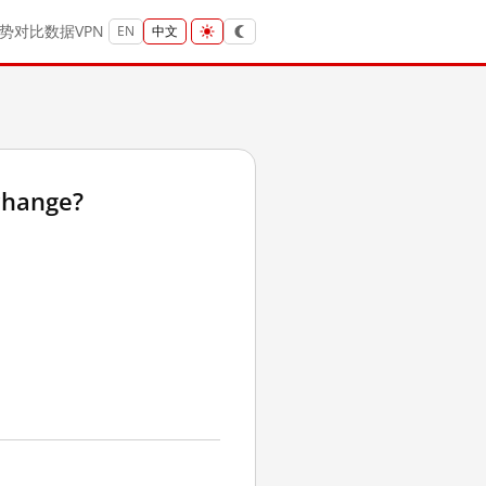
势
对比
数据
VPN
EN
中文
change?