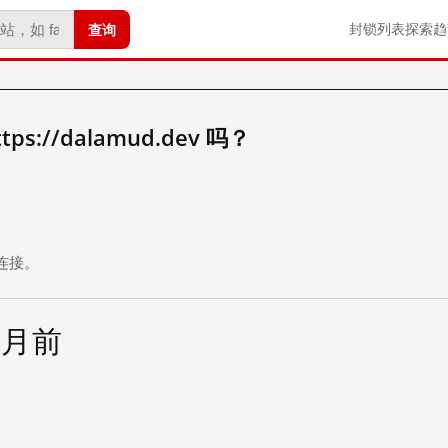
查询
封锁列表
探索
趋
s://dalamud.dev 吗？
。
连接。
个月前