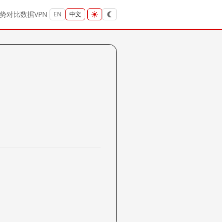
势
对比
数据
VPN
EN
中文