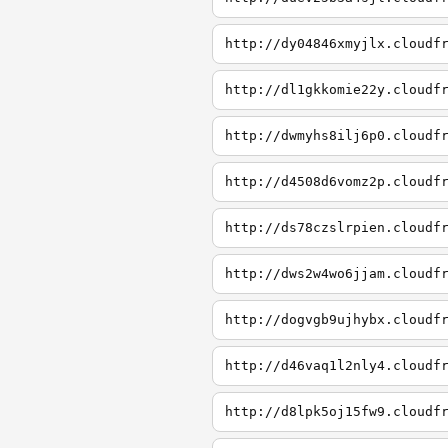
http://dy04846xmyjlx.cloudf
http://dl1gkkomie22y.cloudf
http://dwmyhs8ilj6p0.cloudf
http://d4508d6vomz2p.cloudf
http://ds78czslrpien.cloudf
http://dws2w4wo6jjam.cloudf
http://dogvgb9ujhybx.cloudf
http://d46vaq1l2nly4.cloudf
http://d8lpk5oj15fw9.cloudf