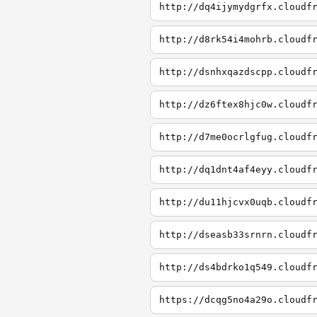
http://dq4ijymydgrfx.cloudf
http://d8rk54i4mohrb.cloudf
http://dsnhxqazdscpp.cloudf
http://dz6ftex8hjc0w.cloudf
http://d7me0ocrlgfug.cloudf
http://dq1dnt4af4eyy.cloudf
http://du11hjcvx0uqb.cloudf
http://dseasb33srnrn.cloudf
http://ds4bdrko1q549.cloudf
https://dcqg5no4a29o.cloudf