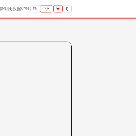
势
对比
数据
VPN
EN
中文