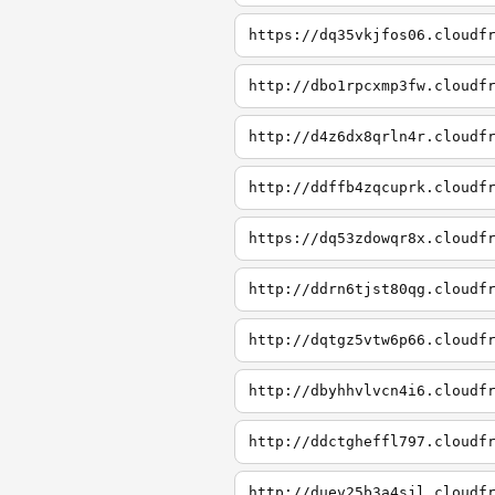
https://dq35vkjfos06.cloudf
http://dbo1rpcxmp3fw.cloudf
http://d4z6dx8qrln4r.cloudf
http://ddffb4zqcuprk.cloudf
https://dq53zdowqr8x.cloudf
http://ddrn6tjst80qg.cloudf
http://dqtgz5vtw6p66.cloudf
http://dbyhhvlvcn4i6.cloudf
http://ddctgheffl797.cloudf
http://duev25b3a4sjl.cloudf