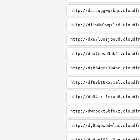
http://dcisqggwqrbqc.cloudf
http://dltw0w1wgi1r6.cloudf
http://dx67l8ssjosvd.cloudf
http://doa7epsa5pk2t.cloudf
http://djb64gme394br.cloudf
http://df63bt6k57xel.cloudf
http://du94jri1eiuu6.cloudf
http://dwxpckt6bf07z.cloudf
http://dy8eqew6dwlae.cloudf
http://da6bol08ls9eq.cloudf