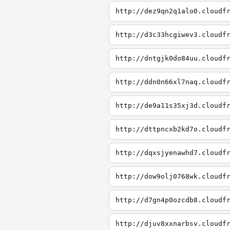
http://dez9qn2q1alo0.cloudf
http://d3c33hcgiwev3.cloudf
http://dntgjk0do84uu.cloudf
http://ddn0n66xl7naq.cloudf
http://de9a11s35xj3d.cloudf
http://dttpncxb2kd7o.cloudf
http://dqxsjyenawhd7.cloudf
http://dow9olj0768wk.cloudf
http://d7gn4p0ozcdb8.cloudf
http://djuv8xxnarbsv.cloudf