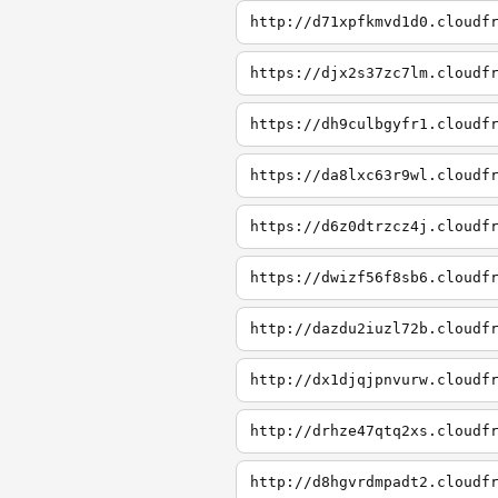
http://d71xpfkmvd1d0.cloudf
https://djx2s37zc7lm.cloudf
https://dh9culbgyfr1.cloudf
https://da8lxc63r9wl.cloudf
https://d6z0dtrzcz4j.cloudf
https://dwizf56f8sb6.cloudf
http://dazdu2iuzl72b.cloudf
http://dx1djqjpnvurw.cloudf
http://drhze47qtq2xs.cloudf
http://d8hgvrdmpadt2.cloudf