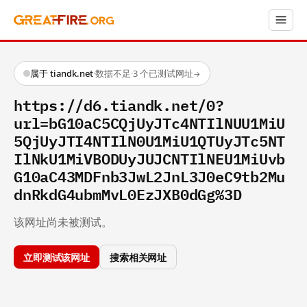
属于 tiandk.net
·
数据不足
·
3 个已测试网址
→
https://d6.tiandk.net/0?
url=bG10aC5CQjUyJTc4NTIlNUU1MiU
5QjUyJTI4NTIlN0U1MiU1QTUyJTc5NT
IlNkU1MiVBODUyJUJCNTIlNEU1MiUvb
G10aC43MDFnb3JwL2JnL3J0eC9tb2Mu
dnRkdG4ubmMvL0EzJXB0dGg%3D
该网址尚未被测试。
立即测试该网址
搜索相关网址