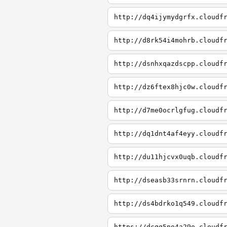
http://dq4ijymydgrfx.cloudf
http://d8rk54i4mohrb.cloudf
http://dsnhxqazdscpp.cloudf
http://dz6ftex8hjc0w.cloudf
http://d7me0ocrlgfug.cloudf
http://dq1dnt4af4eyy.cloudf
http://du11hjcvx0uqb.cloudf
http://dseasb33srnrn.cloudf
http://ds4bdrko1q549.cloudf
https://dcqg5no4a29o.cloudf