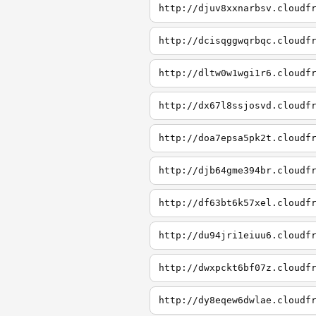
http://djuv8xxnarbsv.cloudf
http://dcisqggwqrbqc.cloudf
http://dltw0w1wgi1r6.cloudf
http://dx67l8ssjosvd.cloudf
http://doa7epsa5pk2t.cloudf
http://djb64gme394br.cloudf
http://df63bt6k57xel.cloudf
http://du94jri1eiuu6.cloudf
http://dwxpckt6bf07z.cloudf
http://dy8eqew6dwlae.cloudf