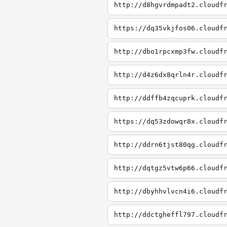
http://d8hgvrdmpadt2.cloudf
https://dq35vkjfos06.cloudf
http://dbo1rpcxmp3fw.cloudf
http://d4z6dx8qrln4r.cloudf
http://ddffb4zqcuprk.cloudf
https://dq53zdowqr8x.cloudf
http://ddrn6tjst80qg.cloudf
http://dqtgz5vtw6p66.cloudf
http://dbyhhvlvcn4i6.cloudf
http://ddctgheffl797.cloudf