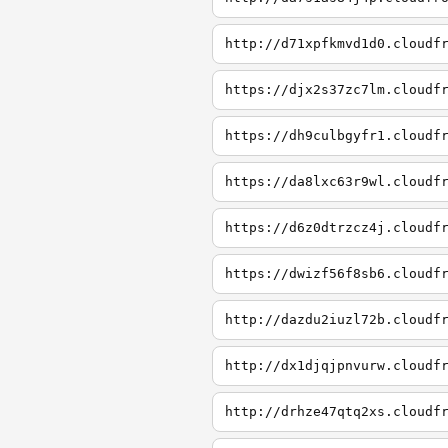
http://d71xpfkmvd1d0.cloudf
https://djx2s37zc7lm.cloudf
https://dh9culbgyfr1.cloudf
https://da8lxc63r9wl.cloudf
https://d6z0dtrzcz4j.cloudf
https://dwizf56f8sb6.cloudf
http://dazdu2iuzl72b.cloudf
http://dx1djqjpnvurw.cloudf
http://drhze47qtq2xs.cloudf