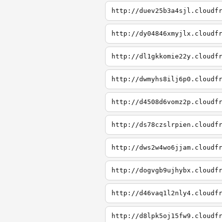
http://duev25b3a4sjl.cloudf
http://dy04846xmyjlx.cloudf
http://dl1gkkomie22y.cloudf
http://dwmyhs8ilj6p0.cloudf
http://d4508d6vomz2p.cloudf
http://ds78czslrpien.cloudf
http://dws2w4wo6jjam.cloudf
http://dogvgb9ujhybx.cloudf
http://d46vaq1l2nly4.cloudf
http://d8lpk5oj15fw9.cloudf