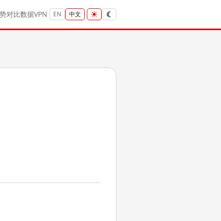
势
对比
数据
VPN
EN
中文