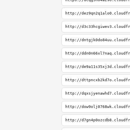
http://dez9qn2q1alo0.cloudf
http://d3c33hcgiwev3.cloudf
http://dntgjk0do84uu.cloudf
http://ddn0n66xl7naq.cloudf
http://de9a11s35xj3d.cloudf
http://dttpncxb2kd7o.cloudf
http://dqxsjyenawhd7.cloudf
http://dow9olj0768wk.cloudf
http://d7gn4p0ozcdb8.cloudf