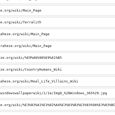
ze.org/wiki/Main_Page
ze.org/wiki/Terralith
raheze.org/wiki/Main_Page
iraheze.org/wiki/Main_Page
eze.org/wiki/%E9%A6%96%E9%A1%B5
eze.org/wiki/CountryHumans_Wiki
raheze.org/wiki/Real_Life_Villains_Wiki
/windowswallpaperwiki/1/1e/Img0_%28Windows_365%29.jpg
ze.org/wiki/%E3%83%A1%E3%82%A4%E3%83%B3%E3%83%9A%E3%83%B