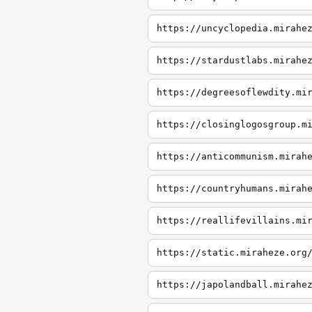
https://uncyclopedia.mirahe
https://stardustlabs.mirahe
https://degreesoflewdity.mi
https://closinglogosgroup.m
https://anticommunism.mirah
https://countryhumans.mirah
https://reallifevillains.mi
https://static.miraheze.org
https://japolandball.mirahe