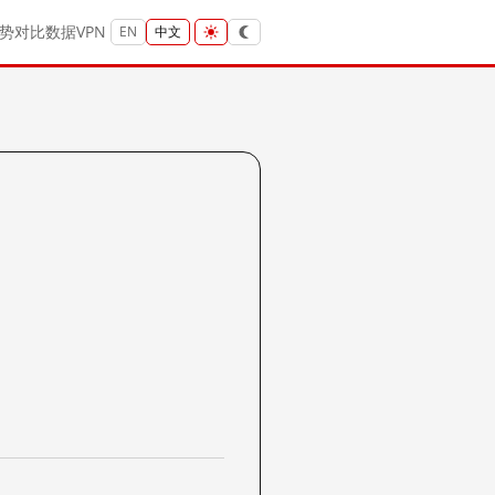
势
对比
数据
VPN
EN
中文
？