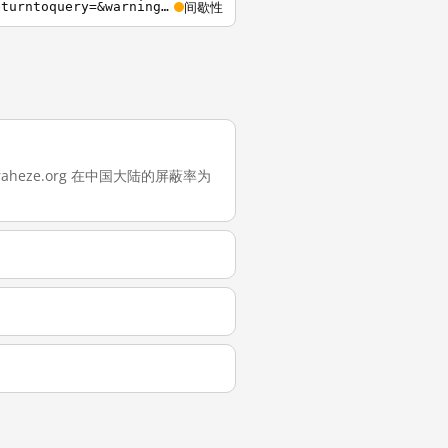
间歇性
https://meta.miraheze.org/wiki/Special%3AUserLogin?returnto=Special%3ARequestWiki&returntoquery=&warning=requestwiki-notloggedin
.miraheze.org 在中国大陆的屏蔽率为