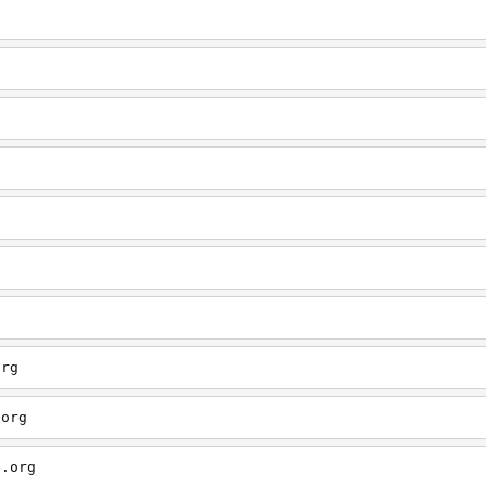
g
org
.org
e.org