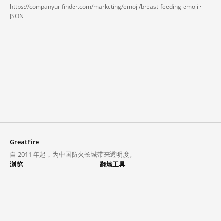
https://companyurlfinder.com/marketing/emoji/breast-feeding-emoji ·
JSON
GreatFire
自 2011 年起，为中国防火长城带来透明度。
浏览
翻墙工具
封锁列表
VPN 与代理
探索
翻墙中心
趋势
GreatFireVPN
热门网站在中国大陆的访问状况
数据与 API