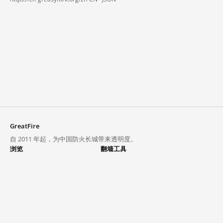
GreatFire
自 2011 年起，为中国防火长城带来透明度。
浏览
翻墙工具
封锁列表
VPN 与代理
探索
翻墙中心
趋势
GreatFireVPN
热门网站在中国大陆的访问状况
数据与 API
常见问题