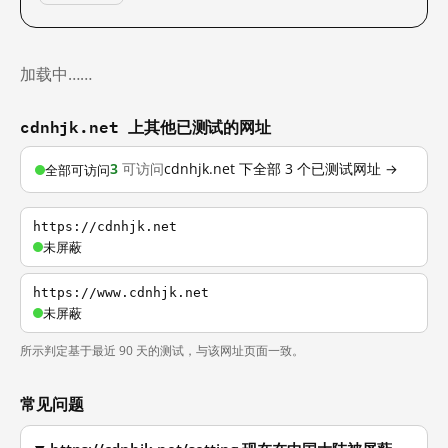
加载中……
cdnhjk.net 上其他已测试的网址
3
可访问
cdnhjk.net 下全部 3 个已测试网址 →
全部可访问
https://cdnhjk.net
未屏蔽
https://www.cdnhjk.net
未屏蔽
所示判定基于最近 90 天的测试，与该网址页面一致。
常见问题