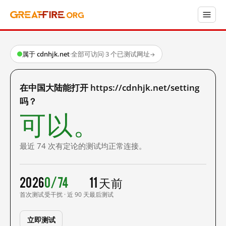
属于 cdnhjk.net
·
全部可访问
·
3 个已测试网址
→
在中国大陆能打开 https://cdnhjk.net/setting
吗？
可以。
最近 74 次有定论的测试均正常连接。
2026
0/74
11 天前
首次测试
受干扰 · 近 90 天
最后测试
立即测试