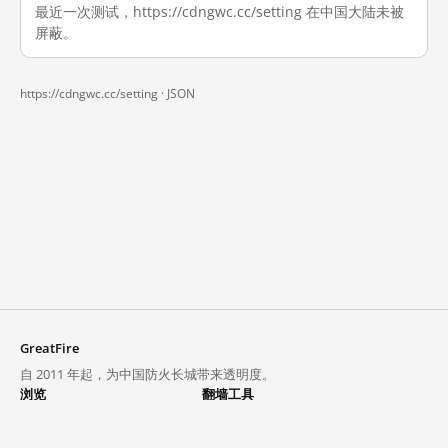
最近一次测试，https://cdngwc.cc/setting 在中国大陆未被
屏蔽。
https://cdngwc.cc/setting ·
JSON
GreatFire
自 2011 年起，为中国防火长城带来透明度。
浏览
翻墙工具
封锁列表
VPN 与代理
探索
翻墙中心