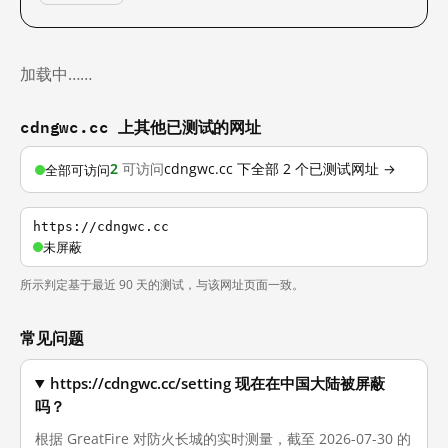
加载中……
cdngwc.cc 上其他已测试的网址
2
可访问
cdngwc.cc 下全部 2 个已测试网址 →
全部可访问
https://cdngwc.cc
未屏蔽
所示判定基于最近 90 天的测试，与该网址页面一致。
常见问题
https://cdngwc.cc/setting 现在在中国大陆被屏蔽
吗？
根据 GreatFire 对防火长城的实时测量，截至 2026-07-30 的