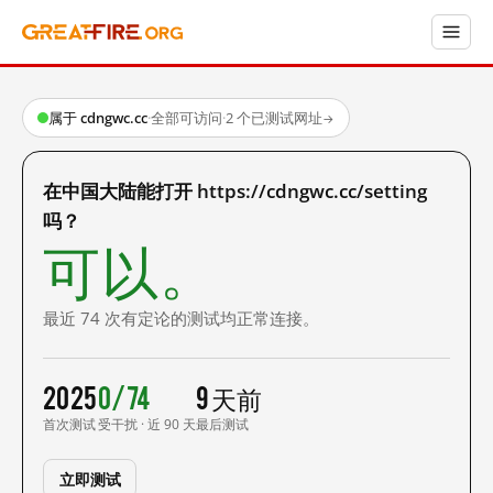
属于 cdngwc.cc
·
全部可访问
·
2 个已测试网址
→
在中国大陆能打开 https://cdngwc.cc/setting
吗？
可以。
最近 74 次有定论的测试均正常连接。
2025
0/74
9 天前
首次测试
受干扰 · 近 90 天
最后测试
立即测试