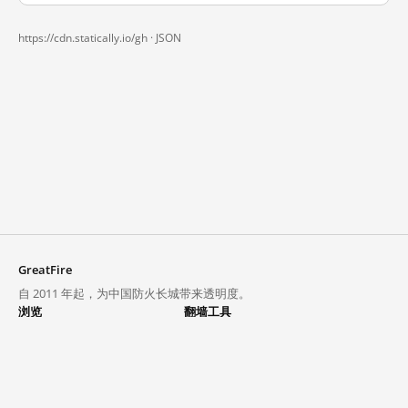
https://cdn.statically.io/gh ·
JSON
GreatFire
自 2011 年起，为中国防火长城带来透明度。
浏览
翻墙工具
封锁列表
VPN 与代理
探索
翻墙中心
趋势
GreatFireVPN
热门网站在中国大陆的访问状况