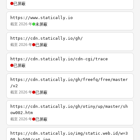
已屏蔽
https://www.statically.io
截至 2026 年
未屏蔽
https://cdn.statically.io/gh/
截至 2026 年
已屏蔽
https://cdn.statically.io/cdn-cgi/trace
已屏蔽
https://cdn.statically.io/gh/freefq/free/master
/v2
截至 2026 年
已屏蔽
https://cdn.statically.io/gh/otiny/up/master/sh
ow002.htm
截至 2026 年
已屏蔽
https://cdn.statically.io/img/static.web.id/w=3
00,h=500/cat.jpg