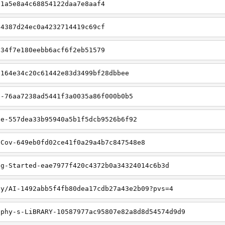
61a5e8a4c68854122daa7e8aaf4
54387d24ec0a4232714419c69cf
b34f7e180eebb6acf6f2eb51579
-164e34c20c61442e83d3499bf28dbbee
n-76aa7238ad5441f3a0035a86f000b0b5
ve-557dea33b95940a5b1f5dcb9526b6f92
nCov-649eb0fd02ce41f0a29a4b7c847548e8
ng-Started-eae7977f420c4372b0a34324014c6b3d
jy/AI-1492abb5f4fb80dea17cdb27a43e2b09?pvs=4
gphy-s-LiBRARY-10587977ac95807e82a8d8d54574d9d9