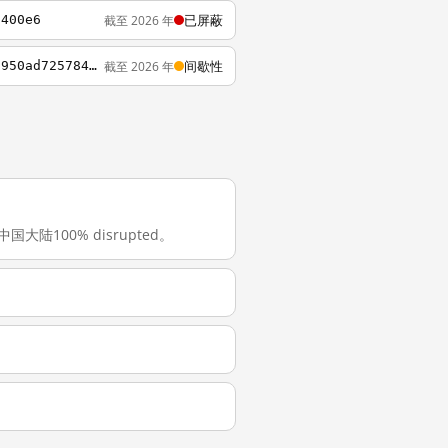
已屏蔽
截至 2026 年
6400e6
间歇性
截至 2026 年
https://www.notion.so/CGI-Portal-3a691ba7bed64b4092fbeeb32d635b1b?p=24b01e3e3a2048f5950ad72578469669&showMoveTo=true&saveParent=true
在中国大陆100% disrupted。