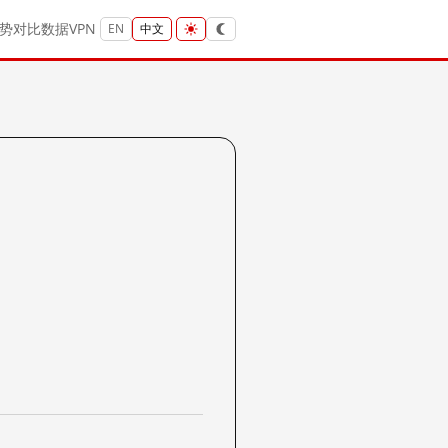
势
对比
数据
VPN
EN
中文