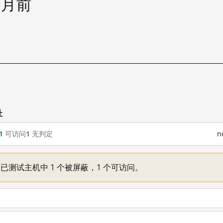
个月前
址
1
可访问
1
无判定
n
一：已测试主机中 1 个被屏蔽，1 个可访问。