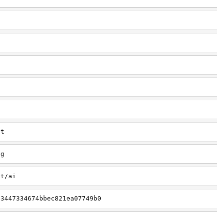
u
ct
ng
ct/ai
03447334674bbec821ea07749b0