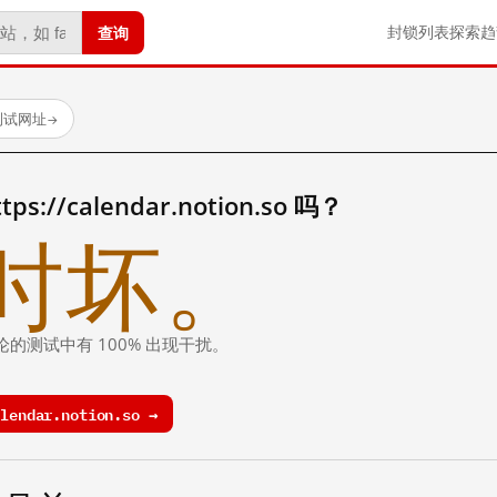
查询
封锁列表
探索
趋
测试网址
→
//calendar.notion.so 吗？
时坏。
论的测试中有 100% 出现干扰。
endar.notion.so →