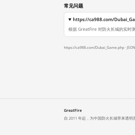
常见问题
https://ca988.com/Du
根据 GreatFire 对防火长城的实时测
https://ca988.com/Dubai_Game.php ·
JSO
GreatFire
自 2011 年起，为中国防火长城带来透明