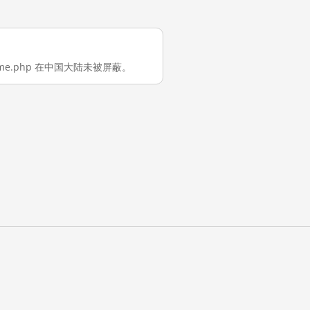
_Game.php 在中国大陆未被屏蔽。