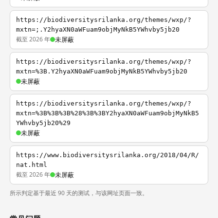
https://biodiversitysrilanka.org/themes/wxp/?
mxtn=;.Y2hyaXN0aWFuam9objMyNkB5YWhvby5jb20
截至 2026 年
未屏蔽
https://biodiversitysrilanka.org/themes/wxp/?
mxtn=%3B.Y2hyaXN0aWFuam9objMyNkB5YWhvby5jb20
未屏蔽
https://biodiversitysrilanka.org/themes/wxp/?
mxtn=%3B%3B%3B%28%3B%3BY2hyaXN0aWFuam9objMyNkB5
YWhvby5jb20%29
未屏蔽
https://www.biodiversitysrilanka.org/2018/04/R/
nat.html
截至 2026 年
未屏蔽
所示判定基于最近 90 天的测试，与该网址页面一致。