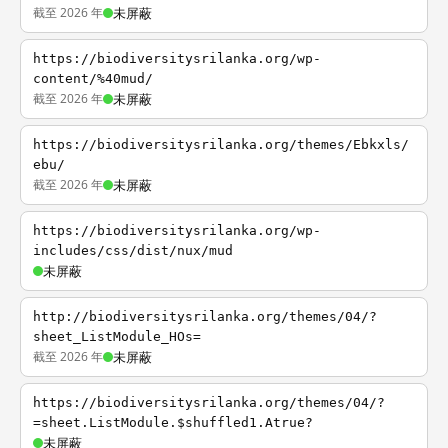
截至 2026 年
未屏蔽
https://biodiversitysrilanka.org/wp-
content/%40mud/
截至 2026 年
未屏蔽
https://biodiversitysrilanka.org/themes/Ebkxls/
ebu/
截至 2026 年
未屏蔽
https://biodiversitysrilanka.org/wp-
includes/css/dist/nux/mud
未屏蔽
http://biodiversitysrilanka.org/themes/04/?
sheet_ListModule_HOs=
截至 2026 年
未屏蔽
https://biodiversitysrilanka.org/themes/04/?
=sheet.ListModule.$shuffled1.Atrue?
未屏蔽