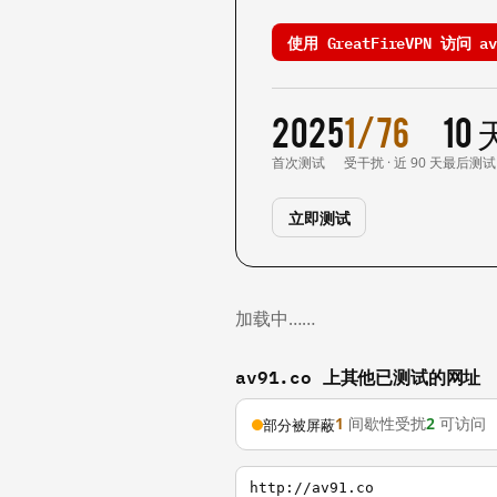
使用 GreatFireVPN 访问 av
2025
1/76
10
首次测试
受干扰 · 近 90 天
最后测试
立即测试
加载中……
av91.co 上其他已测试的网址
1
间歇性受扰
2
可访问
部分被屏蔽
http://av91.co