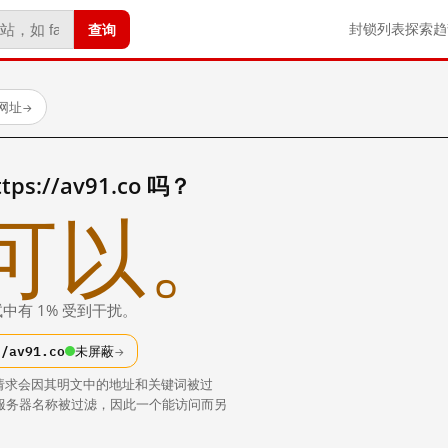
查询
封锁列表
探索
趋
网址
→
s://av91.co 吗？
可以。
中有 1% 受到干扰。
//av91.co
未屏蔽
→
请求会因其明文中的地址和关键词被过
中的服务器名称被过滤，因此一个能访问而另