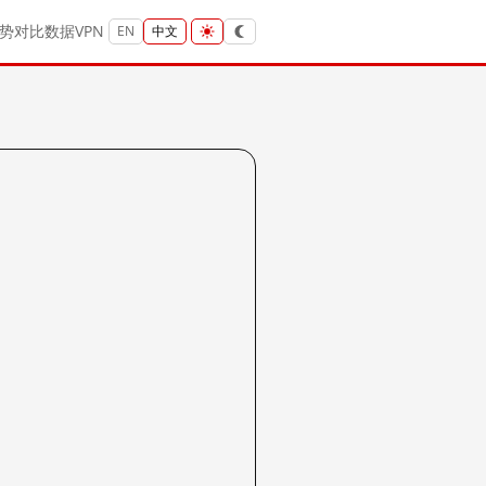
势
对比
数据
VPN
EN
中文