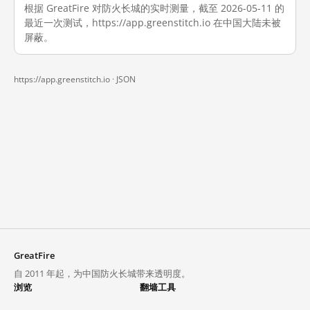
根据 GreatFire 对防火长城的实时测量，截至 2026-05-11 的
最近一次测试，https://app.greenstitch.io 在中国大陆未被
屏蔽。
https://app.greenstitch.io ·
JSON
GreatFire
自 2011 年起，为中国防火长城带来透明度。
浏览
翻墙工具
封锁列表
VPN 与代理