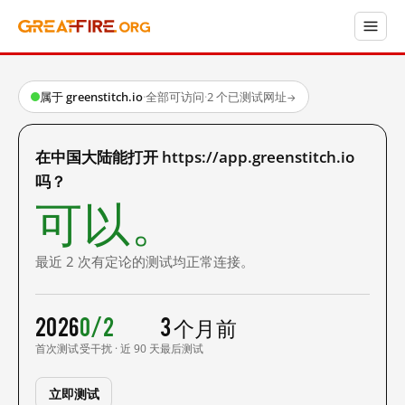
属于 greenstitch.io
·
全部可访问
·
2 个已测试网址
→
在中国大陆能打开 https://app.greenstitch.io
吗？
可以。
最近 2 次有定论的测试均正常连接。
2026
0/2
3 个月前
首次测试
受干扰 · 近 90 天
最后测试
立即测试