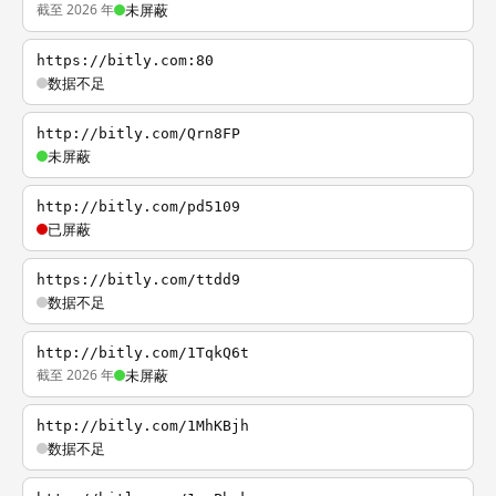
截至 2026 年
未屏蔽
https://bitly.com:80
数据不足
http://bitly.com/Qrn8FP
未屏蔽
http://bitly.com/pd5109
已屏蔽
https://bitly.com/ttdd9
数据不足
http://bitly.com/1TqkQ6t
截至 2026 年
未屏蔽
http://bitly.com/1MhKBjh
数据不足