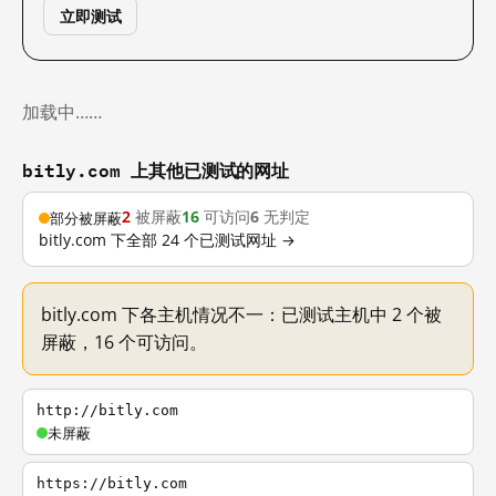
立即测试
加载中……
bitly.com 上其他已测试的网址
2
被屏蔽
16
可访问
6
无判定
部分被屏蔽
bitly.com 下全部 24 个已测试网址 →
bitly.com 下各主机情况不一：已测试主机中 2 个被
屏蔽，16 个可访问。
http://bitly.com
未屏蔽
https://bitly.com