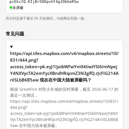
pcEkifQ.KIjBr5DDpvUf4gJObGeR5w
未屏蔽
所示判定基于最近 90 天的测试，与该网址页面一致。
常见问题
https://api.tiles.mapbox.com/v4/mapbox.streets/10/
831/444.png?
access_token=pk.eyJ1IjoibWFwYm94IiwiYSI6ImNpej
Y4NXVycTA2emYycXBndHRqcmZ3N3gifQ.rJcFIG214A
riISLbB6B5aw 现在在中国大陆被屏蔽吗？
根据 GreatFire 对防火长城的实时测量，截至 2026-06-17 的
最近一次测试，
https://api.tiles.mapbox.com/v4/mapbox.streets/10/831/
444.png?
access_token=pk.eyJ1IjoibWFwYm94IiwiYSI6ImNpejY4NX
VycTA2emYycXBndHRqcmZ3N3gifQ.rJcFIG214AriISLbB6B
5aw 在中国大陆未被屏蔽。