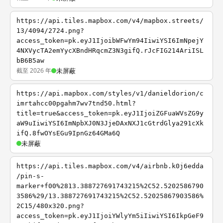
https://api.tiles.mapbox.com/v4/mapbox.streets/
13/4094/2724.png?
access_token=pk.eyJ1IjoibWFwYm94IiwiYSI6ImNpejY
4NXVycTA2emYycXBndHRqcmZ3N3gifQ.rJcFIG214AriISL
bB6B5aw
截至 2026 年
未屏蔽
https://api.mapbox.com/styles/v1/danieldorion/c
imrtahcc00pgahm7wv7tnd50.html?
title=true&access_token=pk.eyJ1IjoiZGFuaWVsZG9y
aW9uIiwiYSI6ImNpbXJ0N3JjeDAxNXJ1cGtrdGlya291cXk
ifQ.8fwOYsEGu9IpnGz64GMa6Q
未屏蔽
https://api.tiles.mapbox.com/v4/airbnb.k0j6edda
/pin-s-
marker+f00%2813.388727691743215%2C52.5202586790
3586%29/13.388727691743215%2C52.52025867903586%
2C15/480x320.png?
access_token=pk.eyJ1IjoiYWlyYm5iIiwiYSI6IkpGeF9