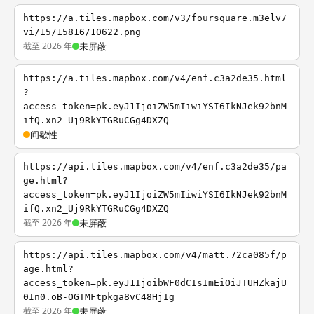
https://a.tiles.mapbox.com/v3/foursquare.m3elv7
vi/15/15816/10622.png
截至 2026 年
未屏蔽
https://a.tiles.mapbox.com/v4/enf.c3a2de35.html
?
access_token=pk.eyJ1IjoiZW5mIiwiYSI6IkNJek92bnM
ifQ.xn2_Uj9RkYTGRuCGg4DXZQ
间歇性
https://api.tiles.mapbox.com/v4/enf.c3a2de35/pa
ge.html?
access_token=pk.eyJ1IjoiZW5mIiwiYSI6IkNJek92bnM
ifQ.xn2_Uj9RkYTGRuCGg4DXZQ
截至 2026 年
未屏蔽
https://api.tiles.mapbox.com/v4/matt.72ca085f/p
age.html?
access_token=pk.eyJ1IjoibWF0dCIsImEiOiJTUHZkajU
0In0.oB-OGTMFtpkga8vC48HjIg
截至 2026 年
未屏蔽