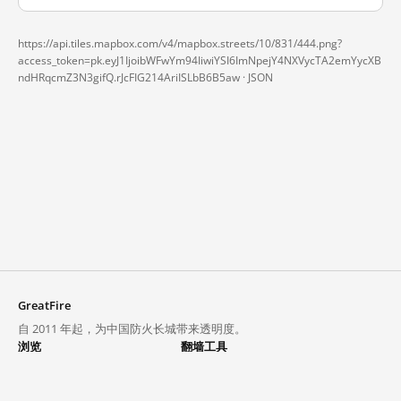
https://api.tiles.mapbox.com/v4/mapbox.streets/10/831/444.png?
access_token=pk.eyJ1IjoibWFwYm94IiwiYSI6ImNpejY4NXVycTA2emYycXB
ndHRqcmZ3N3gifQ.rJcFIG214AriISLbB6B5aw ·
JSON
GreatFire
自 2011 年起，为中国防火长城带来透明度。
浏览
翻墙工具
封锁列表
VPN 与代理
探索
翻墙中心