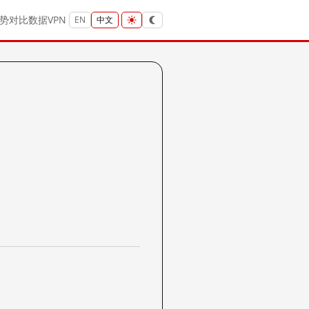
势
对比
数据
VPN
EN
中文