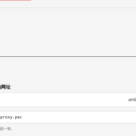
的网址
an
/proxy.pac
页面一致。