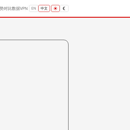
势
对比
数据
VPN
EN
中文