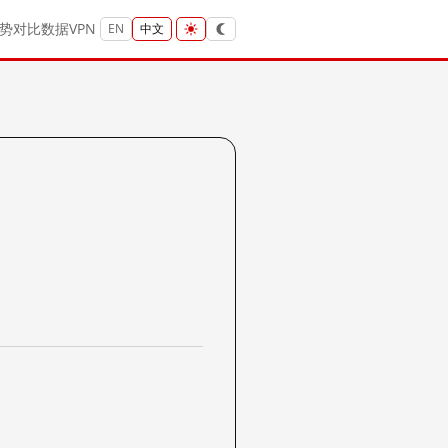
势
对比
数据
VPN
EN
中文