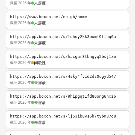
截至 2026 年
未屏蔽
https://www.boxcn.net/en-gb/home
截至 2026 年
未屏蔽
https://app.boxcn.net/s/tuhuy2kk3euml9flnq0a
截至 2026 年
未屏蔽
https://app.boxcn.net/s/hacgam8tbngyq5bsj1zw
截至 2026 年
间歇性
https://app.boxcn.net/s/4sky4fv1d2ds0cgyd547
截至 2026 年
未屏蔽
https://app.boxcn.net/s/9hipgqt1fd86ong6nxzp
截至 2026 年
未屏蔽
https://app.boxcn.net/s/lj53ib8v15h7tybm87o8
截至 2026 年
未屏蔽