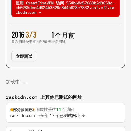
使用 GreatFireVPN 访问 554b68d57660b2d9658c-
cb0285dce4d824b3328e8d4b828e7832.ssl.cf2.ra
ckcdn.com →
2016
3/3
1 个月前
首次测试
受干扰 · 近 90 天
最后测试
立即测试
加载中……
rackcdn.com 上其他已测试的网址
3
间歇性受扰
14
可访问
部分被屏蔽
rackcdn.com 下全部 17 个已测试网址 →