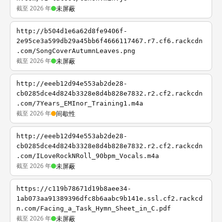
截至 2026 年
未屏蔽
http://b504d1e6a62d8fe9406f-
2e95ce3a599db29a45bb6f4666117467.r7.cf6.rackcdn
.com/SongCoverAutumnLeaves.png
截至 2026 年
未屏蔽
http://eeeb12d94e553ab2de28-
cb0285dce4d824b3328e8d4b828e7832.r2.cf2.rackcdn
.com/7Years_EMInor_Training1.m4a
截至 2026 年
间歇性
http://eeeb12d94e553ab2de28-
cb0285dce4d824b3328e8d4b828e7832.r2.cf2.rackcdn
.com/ILoveRockNRoll_90bpm_Vocals.m4a
截至 2026 年
未屏蔽
https://c119b78671d19b8aee34-
1ab073aa91389396dfc8b6aabc9b141e.ssl.cf2.rackcd
n.com/Facing_a_Task_Hymn_Sheet_in_C.pdf
截至 2026 年
未屏蔽