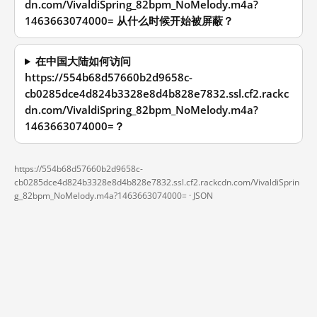
dn.com/VivaldiSpring_82bpm_NoMelody.m4a?
1463663074000= 从什么时候开始被屏蔽？
在中国大陆如何访问
https://554b68d57660b2d9658c-
cb0285dce4d824b3328e8d4b828e7832.ssl.cf2.rackc
dn.com/VivaldiSpring_82bpm_NoMelody.m4a?
1463663074000=？
https://554b68d57660b2d9658c-
cb0285dce4d824b3328e8d4b828e7832.ssl.cf2.rackcdn.com/VivaldiSprin
g_82bpm_NoMelody.m4a?1463663074000= ·
JSON