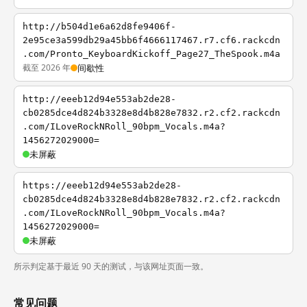
http://b504d1e6a62d8fe9406f-
2e95ce3a599db29a45bb6f4666117467.r7.cf6.rackcdn
.com/Pronto_KeyboardKickoff_Page27_TheSpook.m4a
截至 2026 年
间歇性
http://eeeb12d94e553ab2de28-
cb0285dce4d824b3328e8d4b828e7832.r2.cf2.rackcdn
.com/ILoveRockNRoll_90bpm_Vocals.m4a?
1456272029000=
未屏蔽
https://eeeb12d94e553ab2de28-
cb0285dce4d824b3328e8d4b828e7832.r2.cf2.rackcdn
.com/ILoveRockNRoll_90bpm_Vocals.m4a?
1456272029000=
未屏蔽
所示判定基于最近 90 天的测试，与该网址页面一致。
常见问题