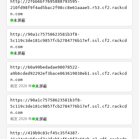
http://2fbb6bf7695888793595-
210fd98f9f4ad5bac2f98cc8e61aaae5.r53.cf2.rackcd
n.com
未屏蔽
http://90a1c75758623581b3f8-
5c119c3de181c9857fcb2784776b17ef.ssl.cf2.rackcd
n.com
未屏蔽
http://60a99bedadae98078522-
a9b6cded92292ef3bace063619038eb1.ssl.cf2.rackcd
n.com
截至 2026 年
未屏蔽
https://90a1c75758623581b3f8-
5c119c3de181c9857fcb2784776b17ef.ssl.cf2.rackcd
n.com
截至 2026 年
未屏蔽
http://419b9c83cf45c35f4387-