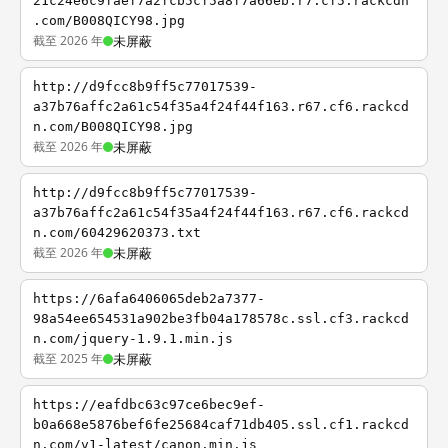
21c24e6c9faef7a2fcb5cf5a8f7a66eb.r7.cf5.rackcdn
.com/B008QICY98.jpg
截至 2026 年
未屏蔽
http://d9fcc8b9ff5c77017539-
a37b76affc2a61c54f35a4f24f44f163.r67.cf6.rackcd
n.com/B008QICY98.jpg
截至 2026 年
未屏蔽
http://d9fcc8b9ff5c77017539-
a37b76affc2a61c54f35a4f24f44f163.r67.cf6.rackcd
n.com/60429620373.txt
截至 2026 年
未屏蔽
https://6afa6406065deb2a7377-
98a54ee654531a902be3fb04a178578c.ssl.cf3.rackcd
n.com/jquery-1.9.1.min.js
截至 2025 年
未屏蔽
https://eafdbc63c97ce6bec9ef-
b0a668e5876bef6fe25684caf71db405.ssl.cf1.rackcd
n.com/v1-latest/canon.min.js