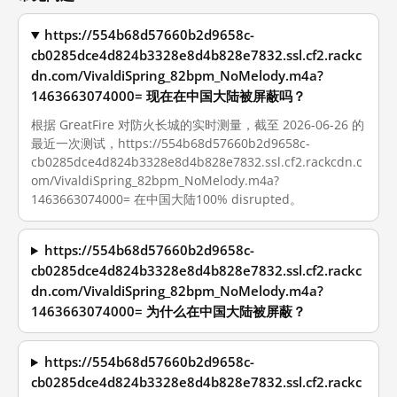
https://554b68d57660b2d9658c-
cb0285dce4d824b3328e8d4b828e7832.ssl.cf2.rackc
dn.com/VivaldiSpring_82bpm_NoMelody.m4a?
1463663074000= 现在在中国大陆被屏蔽吗？
根据 GreatFire 对防火长城的实时测量，截至 2026-06-26 的
最近一次测试，https://554b68d57660b2d9658c-
cb0285dce4d824b3328e8d4b828e7832.ssl.cf2.rackcdn.c
om/VivaldiSpring_82bpm_NoMelody.m4a?
1463663074000= 在中国大陆100% disrupted。
https://554b68d57660b2d9658c-
cb0285dce4d824b3328e8d4b828e7832.ssl.cf2.rackc
dn.com/VivaldiSpring_82bpm_NoMelody.m4a?
1463663074000= 为什么在中国大陆被屏蔽？
https://554b68d57660b2d9658c-
cb0285dce4d824b3328e8d4b828e7832.ssl.cf2.rackc