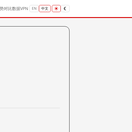
势
对比
数据
VPN
EN
中文