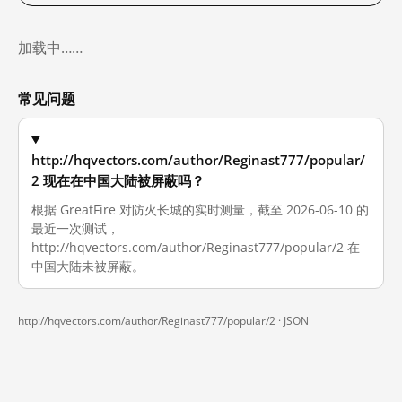
加载中……
常见问题
http://hqvectors.com/author/Reginast777/popular/
2 现在在中国大陆被屏蔽吗？
根据 GreatFire 对防火长城的实时测量，截至 2026-06-10 的
最近一次测试，
http://hqvectors.com/author/Reginast777/popular/2 在
中国大陆未被屏蔽。
http://hqvectors.com/author/Reginast777/popular/2 ·
JSON