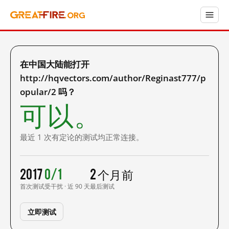
在中国大陆能打开
http://hqvectors.com/author/Reginast777/p
opular/2 吗？
可以。
最近 1 次有定论的测试均正常连接。
2017
0/1
2 个月前
首次测试
受干扰 · 近 90 天
最后测试
立即测试