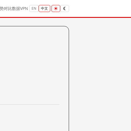
势
对比
数据
VPN
EN
中文