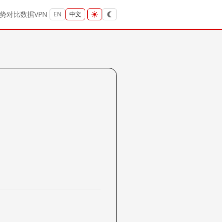
势
对比
数据
VPN
EN
中文