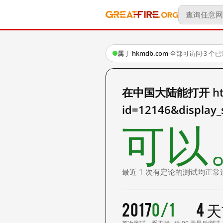
属于 hkmdb.com
·
全部可访问
·
3 个
在中国大陆能打开 http:
id=12146&display
可以
最近 1 次有定论的测试均正常
2017
0/1
4 