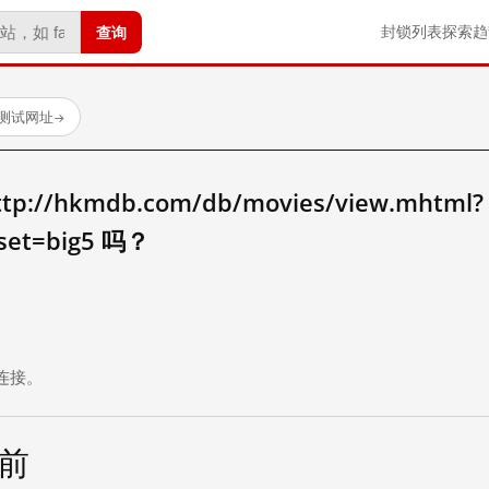
查询
封锁列表
探索
趋
已测试网址
→
//hkmdb.com/db/movies/view.mhtml?
_set=big5 吗？
。
连接。
天前