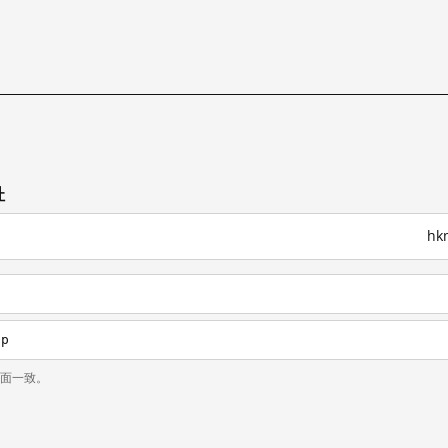
址
hk
hp
页面一致。