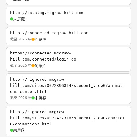
http://catalog.mcgraw-hill.com
未屏蔽
http://connected.mcgraw-hill.com
截至 2026 年
间歇性
https://connected.mcgraw-
hill.com/connected/login.do
截至 2026 年
间歇性
http://highered.mcgraw-
hill.com/sites/0072396814/student_view0/animati
ons_center.html
截至 2026 年
未屏蔽
http://highered.mcgraw-
hill.com/sites/0072437316/student_view0/chapter
8/animations.html
未屏蔽