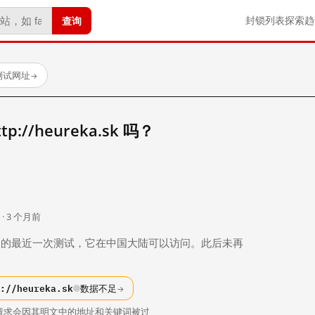
查询
封锁列表
探索
趋
测试网址
→
://heureka.sk 吗？
。
 · 3 个月前
 个月前）的最近一次测试，它在中国大陆可以访问。此后未再
://heureka.sk
数据不足
→
请求会因其明文中的地址和关键词被过