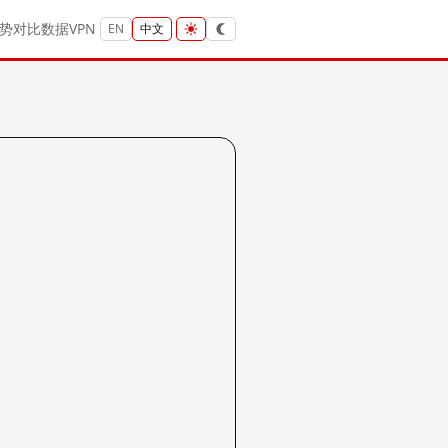
势
对比
数据
VPN
EN
中文