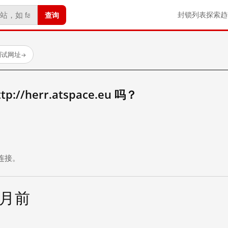
查询
封锁列表
探索
趋
测试网址
→
//herr.atspace.eu 吗？
。
连接。
个月前