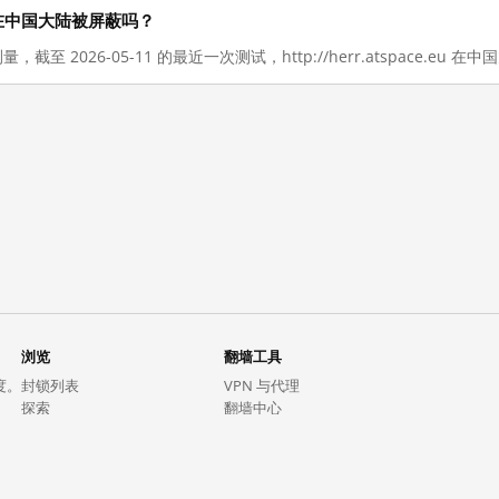
eu 现在在中国大陆被屏蔽吗？
量，截至 2026-05-11 的最近一次测试，http://herr.atspace.eu
浏览
翻墙工具
度。
封锁列表
VPN 与代理
探索
翻墙中心
趋势
GreatFireVPN
热门网站在中国大陆的访问状况
数据与 API
常见问题