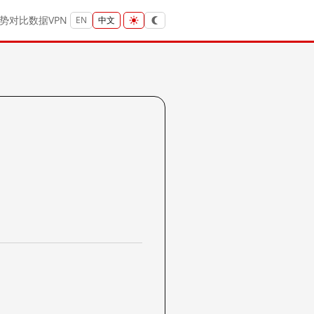
势
对比
数据
VPN
EN
中文