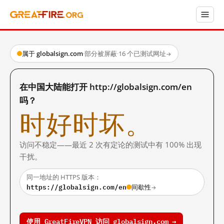
属于 globalsign.com
·
部分被屏蔽
·
16 个已测试网址
→
在中国大陆能打开 http://globalsign.com/en
吗？
时好时坏。
访问不稳定——最近 2 次有定论的测试中有 100% 出现
干扰。
同一地址的 HTTPS 版本：
https://globalsign.com/en
间歇性
→
使用 GreatFireVPN 访问 globalsign.com →