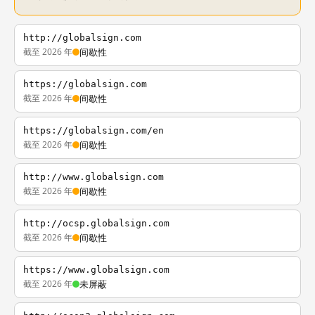
http://globalsign.com
截至 2026 年
间歇性
https://globalsign.com
截至 2026 年
间歇性
https://globalsign.com/en
截至 2026 年
间歇性
http://www.globalsign.com
截至 2026 年
间歇性
http://ocsp.globalsign.com
截至 2026 年
间歇性
https://www.globalsign.com
截至 2026 年
未屏蔽