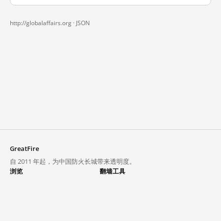
http://globalaffairs.org ·
JSON
GreatFire
自 2011 年起，为中国防火长城带来透明度。
浏览
翻墙工具
封锁列表
VPN 与代理
探索
翻墙中心
趋势
GreatFireVPN
热门网站在中国大陆的访问状况