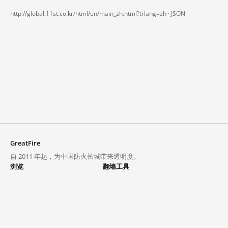
http://global.11st.co.kr/html/en/main_zh.html?trlang=zh ·
JSON
GreatFire
自 2011 年起，为中国防火长城带来透明度。
浏览
翻墙工具
封锁列表
VPN 与代理
探索
翻墙中心
趋势
GreatFireVPN
热门网站在中国大陆的访问状况
数据与 API