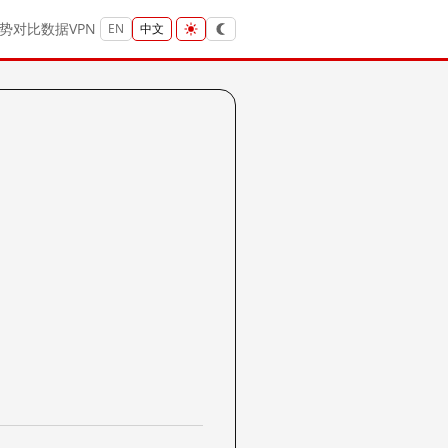
势
对比
数据
VPN
EN
中文