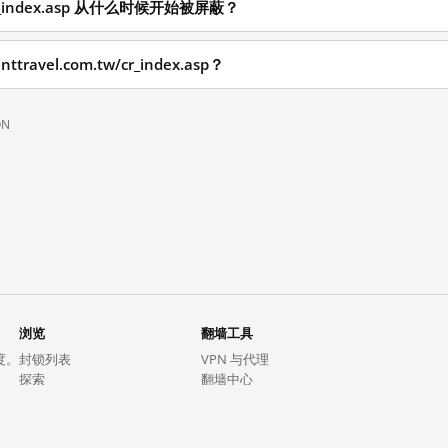
tw/cr_index.asp 从什么时候开始被屏蔽？
ravel.com.tw/cr_index.asp？
ON
浏览
翻墙工具
度。
封锁列表
VPN 与代理
探索
翻墙中心
趋势
GreatFireVPN
热门网站在中国大陆的访问状况
数据与 API