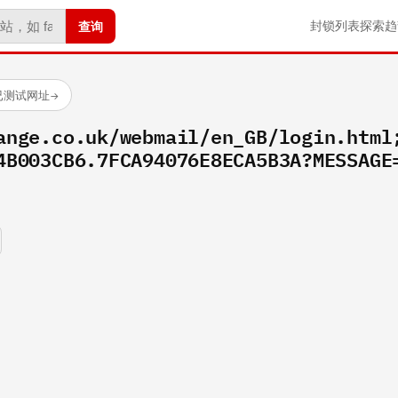
查询
封锁列表
探索
趋
个已测试网址
→
ange.co.uk/webmail/en_GB/login.html
4B003CB6.7FCA94076E8ECA5B3A?MESSAGE