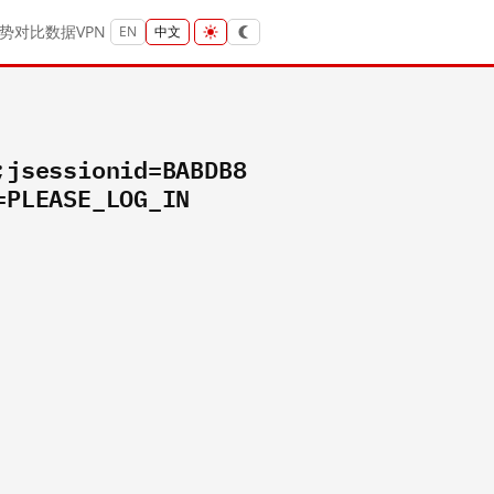
势
对比
数据
VPN
EN
中文
;jsessionid=BABDB8
=PLEASE_LOG_IN