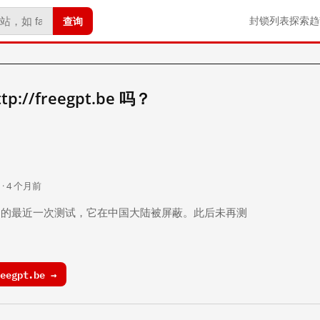
查询
封锁列表
探索
趋
//freegpt.be 吗？
。
 · 4 个月前
 个月前）的最近一次测试，它在中国大陆被屏蔽。此后未再测
eegpt.be →