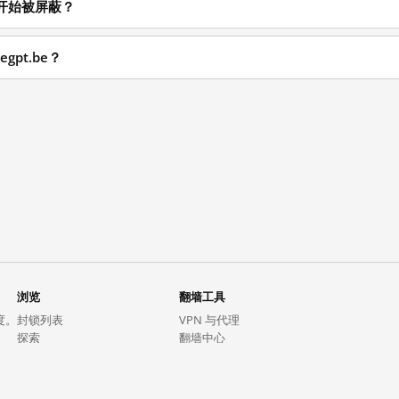
么时候开始被屏蔽？
egpt.be？
浏览
翻墙工具
度。
封锁列表
VPN 与代理
探索
翻墙中心
趋势
GreatFireVPN
热门网站在中国大陆的访问状况
数据与 API