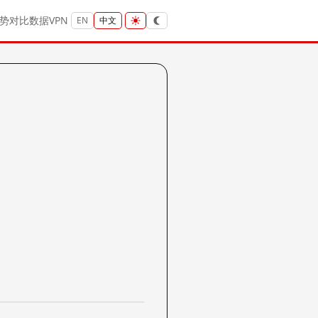
势
对比
数据
VPN
EN
中文